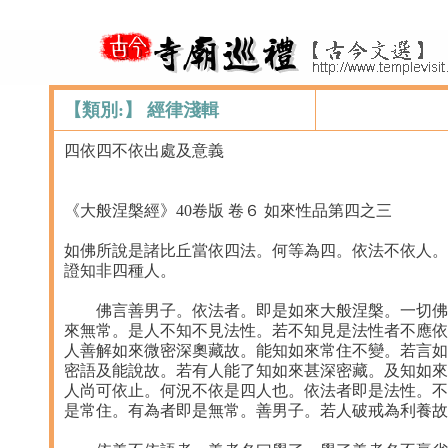
【類別:】 經律淺輯
四依四不依出處及意義
《大般涅槃經》40卷版 卷６ 如來性品第四之三
如佛所說是諸比丘當依四法。何等為四。依法不依人。
證知非四種人。
佛言善男子。依法者。即是如來大般涅槃。一切佛法
來無常。是人不知不見法性。若不知見是法性者不應依
人善解如來微密深奧藏故。能知如來常住不變。若言如
密語及能說故。若有人能了知如來甚深密藏。及知如來
人尚可依止。何況不依是四人也。依法者即是法性。不
是常住。有為者即是無常。善男子。若人破戒為利養故