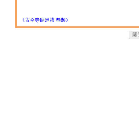
《古今寺廟巡禮 恭製》