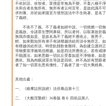
不依於語。依智者。眾僧是常無為不變。不畜八種不淨
夫和合者名無所有。無所有者云何言常。是故此識不可
求利養。亦於如來隨宜方便所說法中不生執著。是名了
了義經。
不依不了義。不了義者如經中說。一切燒燃一切無常
是義故。令諸眾生墮阿鼻獄。所以者何。以取著故於義
無我亦復如是。是故名為不了義經不應依止。善男子。
輕。如來觀知所有弟子有諸檀越供給所須令無所乏。如
有檀越供給所須。時世飢饉飲食難得。為欲建立護持正
等物要當淨施篤信檀越。如是四法所應依止。若有戒律
不能護法。如來悉聽一切比丘受畜如是不淨物者。如是
應依。我為肉眼諸眾生等說是四依。終不為於有慧眼者
者了知一切眾生悉有佛性。了義者了達一切大乘經典。
其他出處：
一、《維摩詰所說經》法供養品第十三
二、《大般涅槃經》36卷版 卷６ 四依品第八