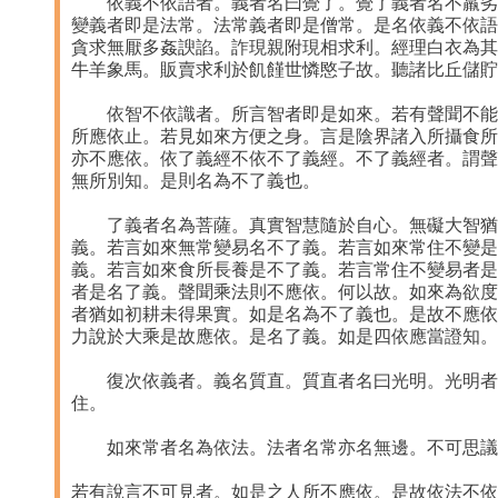
依義不依語者。義者名曰覺了。覺了義者名不羸劣。
變義者即是法常。法常義者即是僧常。是名依義不依語
貪求無厭多姦諛諂。詐現親附現相求利。經理白衣為其
牛羊象馬。販賣求利於飢饉世憐愍子故。聽諸比丘儲貯
依智不依識者。所言智者即是如來。若有聲聞不能善
所應依止。若見如來方便之身。言是陰界諸入所攝食所
亦不應依。依了義經不依不了義經。不了義經者。謂聲
無所別知。是則名為不了義也。
了義者名為菩薩。真實智慧隨於自心。無礙大智猶如
義。若言如來無常變易名不了義。若言如來常住不變是
義。若言如來食所長養是不了義。若言常住不變易者是
者是名了義。聲聞乘法則不應依。何以故。如來為欲度
者猶如初耕未得果實。如是名為不了義也。是故不應依
力說於大乘是故應依。是名了義。如是四依應當證知。
復次依義者。義名質直。質直者名曰光明。光明者名
住。
如來常者名為依法。法者名常亦名無邊。不可思議
若有說言不可見者。如是之人所不應依。是故依法不依